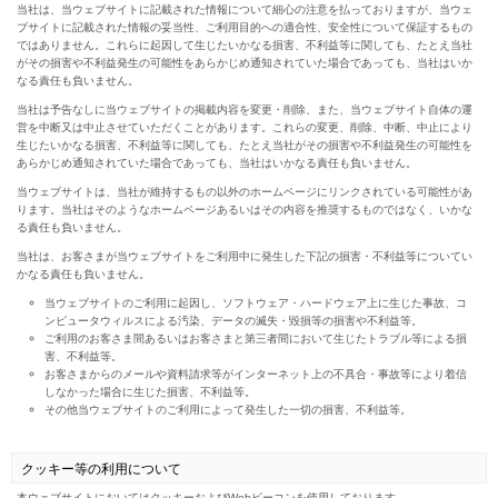
当社は、当ウェブサイトに記載された情報について細心の注意を払っておりますが、当ウェ
ブサイトに記載された情報の妥当性、ご利用目的への適合性、安全性について保証するもの
ではありません。これらに起因して生じたいかなる損害、不利益等に関しても、たとえ当社
がその損害や不利益発生の可能性をあらかじめ通知されていた場合であっても、当社はいか
なる責任も負いません。
当社は予告なしに当ウェブサイトの掲載内容を変更・削除、また、当ウェブサイト自体の運
営を中断又は中止させていただくことがあります。これらの変更、削除、中断、中止により
生じたいかなる損害、不利益等に関しても、たとえ当社がその損害や不利益発生の可能性を
あらかじめ通知されていた場合であっても、当社はいかなる責任も負いません。
当ウェブサイトは、当社が維持するもの以外のホームページにリンクされている可能性があ
ります。当社はそのようなホームページあるいはその内容を推奨するものではなく、いかな
る責任も負いません。
当社は、お客さまが当ウェブサイトをご利用中に発生した下記の損害・不利益等についてい
かなる責任も負いません。
当ウェブサイトのご利用に起因し、ソフトウェア・ハードウェア上に生じた事故、コ
ンピュータウィルスによる汚染、データの滅失・毀損等の損害や不利益等。
ご利用のお客さま間あるいはお客さまと第三者間において生じたトラブル等による損
害、不利益等。
お客さまからのメールや資料請求等がインターネット上の不具合・事故等により着信
しなかった場合に生じた損害、不利益等。
その他当ウェブサイトのご利用によって発生した一切の損害、不利益等。
クッキー等の利用について
本ウェブサイトにおいてはクッキーおよびWebビーコンを使用しております。