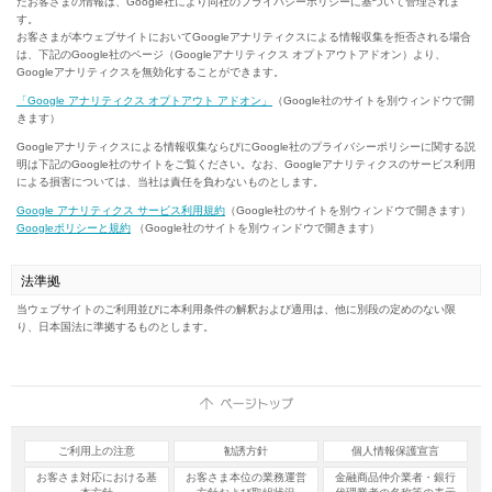
たお客さまの情報は、Google社により同社のプライバシーポリシーに基づいて管理されま
す。
お客さまが本ウェブサイトにおいてGoogleアナリティクスによる情報収集を拒否される場合
は、下記のGoogle社のページ（Googleアナリティクス オプトアウトアドオン）より、
Googleアナリティクスを無効化することができます。
「Google アナリティクス オプトアウト アドオン」
（Google社のサイトを別ウィンドウで開
きます）
Googleアナリティクスによる情報収集ならびにGoogle社のプライバシーポリシーに関する説
明は下記のGoogle社のサイトをご覧ください。なお、Googleアナリティクスのサービス利用
による損害については、当社は責任を負わないものとします。
Google アナリティクス サービス利用規約
（Google社のサイトを別ウィンドウで開きます）
Googleポリシーと規約
（Google社のサイトを別ウィンドウで開きます）
法準拠
当ウェブサイトのご利用並びに本利用条件の解釈および適用は、他に別段の定めのない限
り、日本国法に準拠するものとします。
ご利用上の注意
勧誘方針
個人情報保護宣言
お客さま対応における基
お客さま本位の業務運営
金融商品仲介業者・銀行