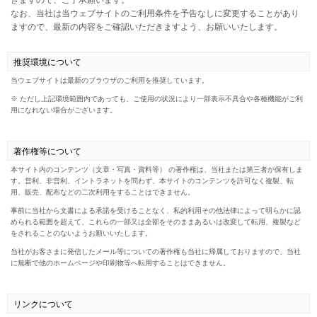
きますので、ご了承願います。
なお、当社は当ウェブサイトのご利用条件を予告なしに変更することがあり
ますので、最新の内容をご確認いただきますよう、お願いいたします。
推奨環境について
当ウェブサイトは最新のブラウザのご利用を推奨しています。
※ ただし上記環境範囲内であっても、ご使用の状況により一部表示不具合や各種機能がご利
用になれない場合がございます。
著作権等について
本サイト内のコンテンツ（文章・写真・資料等） の著作権は、当社または第三者が保有しま
す。営利、非営利、イントラネットを問わず、本サイトのコンテンツを許可なく複製、転
用、販売、配布などの二次利用をすることはできません。
事前に当社から文書による承諾を受けることなく、私的利用その他法律によって明らかに認
められる範囲を超えて、これらの一部又は全部をそのままあるいは改変して転用、複製など
をされることのないようお願いいたします。
当社がお客さまに発信したメール等についての著作権も当社に帰属しておりますので、当社
に無断で他のホームページや印刷物等へ転用することはできません。
リンクについて