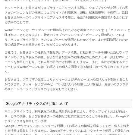
クッキーとは、お客さまがウェブサイトにアクセスする際に、ウェブブラウザを通してお客
さまのパソコンなどの端末にウェブサイトの利用状況（URL、端末情報等）を保存し、次回
お客さまが同一のウェブサイトにアクセスする際に、過去の利用状況を識別できるようにす
る技術のことです。
Webビーコンとは、ウェブページに埋め込まれた小さな画像ファイルです（「クリアGIF」と
呼ばれることもあります）。特定のウェブページにウェブ・ビーコンを埋め込むことによ
り、本ウェブサイト側で、そのウェブページが訪問されたかどうか、また何回訪問されたか
等の統計データを取得させていただくことがあります。
当社では、お客さまへの適切な情報提供、データ収集、行動分析ツールを用いた当社ウェブ
サイトのアクセス状況の調査、および広告配信時の効果測定のためにクッキーおよびWebビ
ーコンを利用しており、それ以外の目的では利用いたしません。また、当社が収集するクッ
キーおよびWebビーコンには「お客さまの個人を識別できる情報」は一切含まれておりませ
ん。
お客さまは、ブラウザの設定によりクッキーおよびWebビーコンの受け入れを制限すること
ができます。クッキーおよびWebビーコン受け入れを制限したい場合は、お使いのブラウザ
のサポートページにアクセスのうえ設定してください。
Googleアナリティクスの利用について
本ウェブサイトでは、利用状況の収集と統計的な分析により、本ウェブサイトおよび商品・
サービスの改善、およびお客さまへの適切なご提案に役立てること等を目的とし、Googleア
ナリティクスを利用しています。
Googleアナリティクスは、クッキーを利用してお客さまの情報を収集しますが、個人を特定
する情報は収集しておりません。Googleアナリティクスによりクッキーを使用して収集され