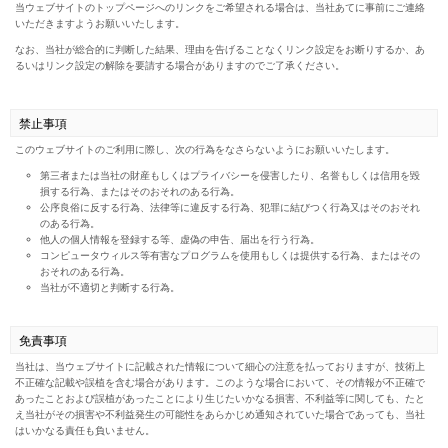
当ウェブサイトのトップページへのリンクをご希望される場合は、当社あてに事前にご連絡
いただきますようお願いいたします。
なお、当社が総合的に判断した結果、理由を告げることなくリンク設定をお断りするか、あ
るいはリンク設定の解除を要請する場合がありますのでご了承ください。
禁止事項
このウェブサイトのご利用に際し、次の行為をなさらないようにお願いいたします。
第三者または当社の財産もしくはプライバシーを侵害したり、名誉もしくは信用を毀
損する行為、またはそのおそれのある行為。
公序良俗に反する行為、法律等に違反する行為、犯罪に結びつく行為又はそのおそれ
のある行為。
他人の個人情報を登録する等、虚偽の申告、届出を行う行為。
コンピュータウィルス等有害なプログラムを使用もしくは提供する行為、またはその
おそれのある行為。
当社が不適切と判断する行為。
免責事項
当社は、当ウェブサイトに記載された情報について細心の注意を払っておりますが、技術上
不正確な記載や誤植を含む場合があります。このような場合において、その情報が不正確で
あったことおよび誤植があったことにより生じたいかなる損害、不利益等に関しても、たと
え当社がその損害や不利益発生の可能性をあらかじめ通知されていた場合であっても、当社
はいかなる責任も負いません。